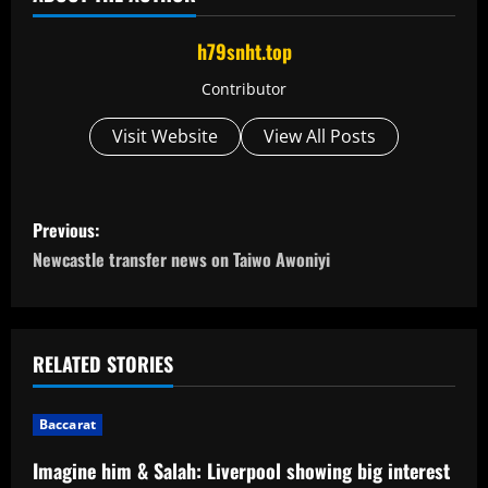
h79snht.top
Contributor
Visit Website
View All Posts
P
Previous:
o
Newcastle transfer news on Taiwo Awoniyi
s
t
RELATED STORIES
n
Baccarat
a
Imagine him & Salah: Liverpool showing big interest