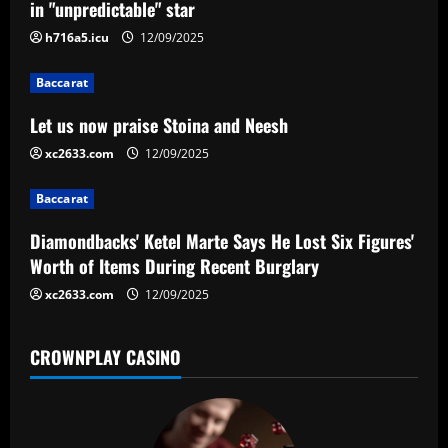
v
in "unpredictable" star
i
h716a5.icu
12/09/2025
g
Baccarat
a
Let us now praise Stoina and Neesh
xc2633.com
12/09/2025
t
Baccarat
i
Diamondbacks' Ketel Marte Says He Lost Six Figures'
o
Worth of Items During Recent Burglary
n
xc2633.com
12/09/2025
CROWNPLAY CASINO