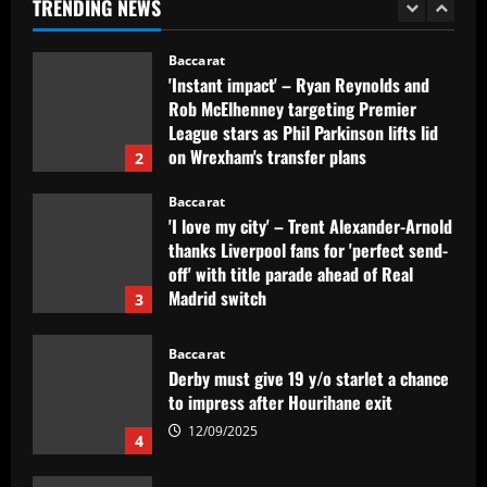
TRENDING NEWS
on Wrexham's transfer plans
2
12/09/2025
Baccarat
'I love my city' – Trent Alexander-Arnold
thanks Liverpool fans for 'perfect send-
off' with title parade ahead of Real
Madrid switch
3
12/09/2025
Baccarat
Derby must give 19 y/o starlet a chance
to impress after Hourihane exit
12/09/2025
4
Baccarat
Nottingham Forest among six clubs who
want £24k-a-week Bayern Munich player
12/09/2025
5
Baccarat