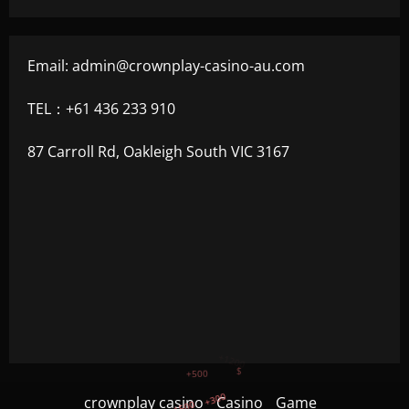
Email:
admin@crownplay-casino-au.com
TEL：+61 436 233 910
87 Carroll Rd, Oakleigh South VIC 3167
+1500
+750
crownplay casino
Casino
Game