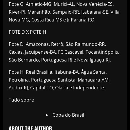
Pote G: Athletic-MG, Murici-AL, Nova Venécia-ES,
River-PI, Maranhão, Sampaio-RR, Itabaiana-SE, Villa
Nova-MG, Costa Rica-MS e Ji-Paraná-RO.
POTE D X POTE H
Pote D: Amazonas, Retrô, São Raimundo-RR,
Caxias, Jacuipense-BA, FC Cascavel, Tocantinópolis,
São Bernardo, Portuguesa-RJ e Nova Iguaçu-RJ.
Pote H: Real Brasília, Itabuna-BA, Água Santa,
Petrolina, Portuguesa Santista, Manauara-AM,
Audax-RJ, Capital-TO, Olaria e Independente.
Tudo sobre
Copa do Brasil
ABOUT THE AUTHOR