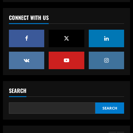
Derby must give 19 y/o starlet a chance
to impress after Hourihane exit
CONNECT WITH US
12/09/2025
4
Baccarat
Nottingham Forest among six clubs who
want £24k-a-week Bayern Munich player
12/09/2025
5
Baccarat
Palmeiras Feminino tem problemas
entregues ao departamento jurídico do
SEARCH
clube
1
12/09/2025
SEARCH
Baccarat
'Instant impact' – Ryan Reynolds and
Rob McElhenney targeting Premier
League stars as Phil Parkinson lifts lid