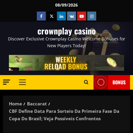
Skip
08/09/2026
to
Facebook
Twitter
Linkedin
VK
Youtube
Instagram
content
crownplay casino
Discover Exclusive Crownplay Casino Welcome Bonuses for
New Players Today!
BONUS
Primary
Menu
Home
Baccarat
CBF Define Data Para Sorteio Da Primeira Fase Da
Copa Do Brasil; Veja Possíveis Confrontos