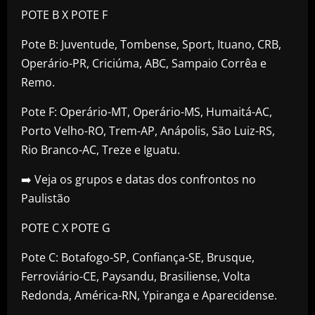
POTE B X POTE F
Pote B: Juventude, Tombense, Sport, Ituano, CRB,
Operário-PR, Criciúma, ABC, Sampaio Corrêa e
Remo.
Pote F: Operário-MT, Operário-MS, Humaitá-AC,
Porto Velho-RO, Trem-AP, Anápolis, São Luiz-RS,
Rio Branco-AC, Treze e Iguatu.
➡️ Veja os grupos e datas dos confrontos no
Paulistão
POTE C X POTE G
Pote C: Botafogo-SP, Confiança-SE, Brusque,
Ferroviário-CE, Paysandu, Brasiliense, Volta
Redonda, América-RN, Ypiranga e Aparecidense.