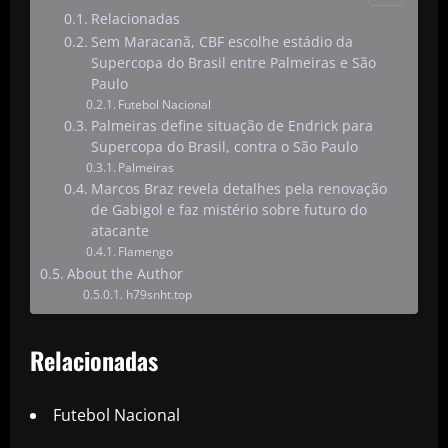
Relacionadas
Sem Maracanã, CBF escolhe estádio da
Supercopa do Brasil entre Palmeiras e São
Paulo
Futebol Nacional
Palmeiras define situação de Endrick para
Supercopa do Brasil, contra o São Paulo
Palmeiras
Marcos Braz revela detalhes pela renovação
de Gabigol e faz mistério sobre futuro do
atacante
Flamengo
About the Author
h79snht.top
Relacionadas
Futebol Nacional