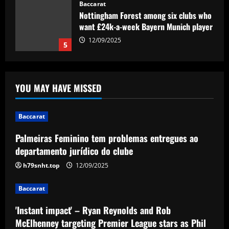
Palmeiras Feminino tem problemas
entregues ao departamento jurídico do
clube
1
12/09/2025
Baccarat
'Instant impact' – Ryan Reynolds and
YOU MAY HAVE MISSED
Rob McElhenney targeting Premier
League stars as Phil Parkinson lifts lid
on Wrexham's transfer plans
2
Baccarat
12/09/2025
Baccarat
Palmeiras Feminino tem problemas entregues ao
'I love my city' – Trent Alexander-Arnold
departamento jurídico do clube
thanks Liverpool fans for 'perfect send-
off' with title parade ahead of Real
h79snht.top
12/09/2025
Madrid switch
3
Baccarat
12/09/2025
Baccarat
'Instant impact' – Ryan Reynolds and Rob
Derby must give 19 y/o starlet a chance
McElhenney targeting Premier League stars as Phil
to impress after Hourihane exit