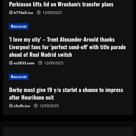
Parkinson lifts lid on Wrexham's transfer plans
12/09/2025
4
h716a5.icu
12/09/2025
Baccarat
Baccarat
Nottingham Forest among six clubs who
want £24k-a-week Bayern Munich player
'I love my city' – Trent Alexander-Arnold thanks
Liverpool fans for 'perfect send-off' with title parade
12/09/2025
5
ahead of Real Madrid switch
xc2633.com
12/09/2025
Baccarat
Derby must give 19 y/o starlet a chance to impress
after Hourihane exit
z3u9t.icu
12/09/2025